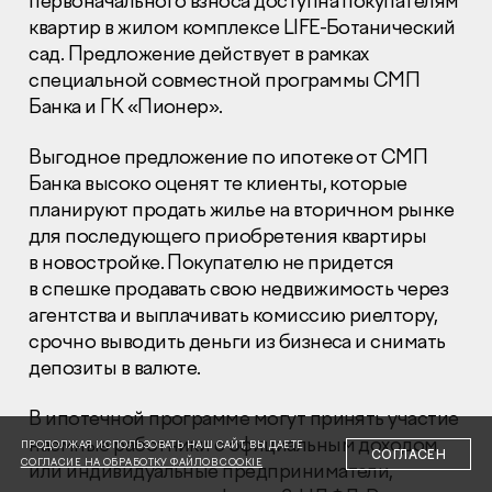
первоначального взноса доступна покупателям
квартир в жилом комплексе LIFE-Ботанический
сад. Предложение действует в рамках
специальной совместной программы СМП
Банка и ГК «Пионер».
Выгодное предложение по ипотеке от СМП
Раскрытие информации
Правовая информация
Банка высоко оценят те клиенты, которые
Сообщить о коррупции
планируют продать жилье на вторичном рынке
для последующего приобретения квартиры
Глaвный oфиc
в новостройке. Покупателю не придется
в спешке продавать свою недвижимость через
+7 (495) 502 95 59
Отдел продаж
агентства и выплачивать комиссию риелтору,
срочно выводить деньги из бизнеса и снимать
+7 (495) 641-35-35
депозиты в валюте.
Заказать звонок
В ипотечной программе могут принять участие
© 2001-2026 Компания «Пионер»
наемные работники с официальным доходом
ПРОДОЛЖАЯ ИСПОЛЬЗОВАТЬ НАШ САЙТ, ВЫ ДАЕТЕ
СОГЛАСЕН
СОГЛАСИЕ НА ОБРАБОТКУ ФАЙЛОВ COOKIE
или индивидуальные предприниматели,