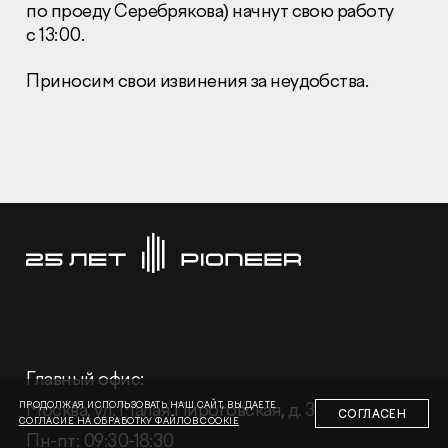
по проеду Серебрякова) начнут свою работу
с 13:00.
Приносим свои извинения за неудобства.
Раскрытие информации
Правовая информация
Сообщить о коррупции
Глaвный oфиc
+7 (495) 502 95 59
Отдел продаж
+7 (495) 641-35-35
Заказать звонок
Глaвный oфиc:
© 2001-2026 Компания «Пионер»
Москва, ул. Малая Пироговская, д. 3
ПРОДОЛЖАЯ ИСПОЛЬЗОВАТЬ НАШ САЙТ, ВЫ ДАЕТЕ
СОГЛАСЕН
СОГЛАСИЕ НА ОБРАБОТКУ ФАЙЛОВ COOKIE
Пн-пт: 09:30-18:30