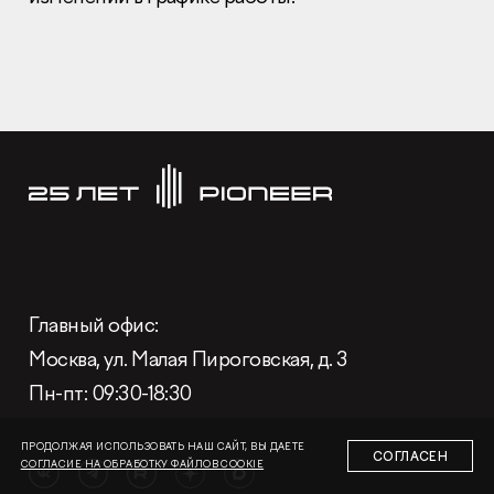
Раскрытие информации
Правовая информация
Сообщить о коррупции
Глaвный oфиc
+7 (495) 502 95 59
Отдел продаж
Глaвный oфиc:
+7 (495) 641-35-35
Москва, ул. Малая Пироговская, д. 3
Заказать звонок
Пн-пт: 09:30-18:30
© 2001-2026 Компания «Пионер»
ПРОДОЛЖАЯ ИСПОЛЬЗОВАТЬ НАШ САЙТ, ВЫ ДАЕТЕ
СОГЛАСЕН
СОГЛАСИЕ НА ОБРАБОТКУ ФАЙЛОВ COOKIE