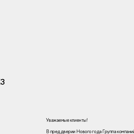
Инвесторам
Брокерам
Тендеры
К3
Раскрытие информаци
Правовая информаци
Сообщить о коррупци
Заказать звоно
Уважаемые клиенты!
В преддверии Нового года Группа компани
Отдел продаж
Г