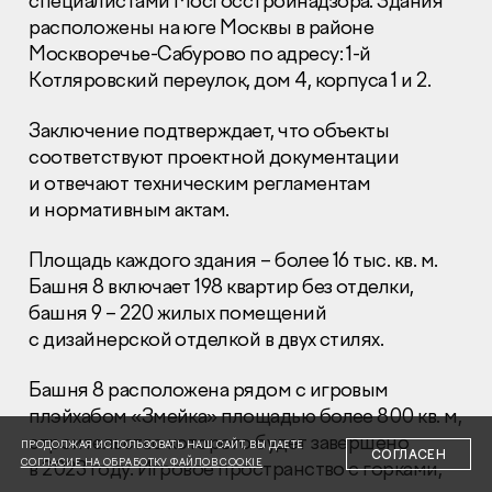
специалистами Мосгосстройнадзора. Здания
расположены на юге Москвы в районе
Москворечье-Сабурово по адресу: 1-й
Котляровский переулок, дом 4, корпуса 1 и 2.
Заключение подтверждает, что объекты
соответствуют проектной документации
Раскрытие информации
Правовая информация
и отвечают техническим регламентам
Сообщить о коррупции
и нормативным актам.
Глaвный oфиc
Площадь каждого здания – более 16 тыс. кв. м.
Башня 8 включает 198 квартир без отделки,
+7 (495) 502 95 59
башня 9 – 220 жилых помещений
Отдел продаж
с дизайнерской отделкой в двух стилях.
+7 (495) 641-35-35
Заказать звонок
Башня 8 расположена рядом с игровым
плэйхабом «Змейка» площадью более 800 кв. м,
© 2001-2026 Компания «Пионер»
строительство которого будет завершено
ПРОДОЛЖАЯ ИСПОЛЬЗОВАТЬ НАШ САЙТ, ВЫ ДАЕТЕ
СОГЛАСЕН
СОГЛАСИЕ НА ОБРАБОТКУ ФАЙЛОВ COOKIE
в 2023 году. Игровое пространство с горками,