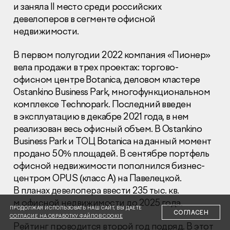
и заняла II место среди российских
девелоперов в сегменте офисной
недвижимости.
В первом полугодии 2022 компания «Пионер»
вела продажи в трех проектах: торгово-
Раскрытие информации
офисном центре Botanica, деловом кластере
Правовая информация
Ostankino Business Park, многофункциональном
Сообщить о коррупции
комплексе Technopark. Последний введен
в эксплуатацию в декабре 2021 года, в нем
Глaвный oфиc
реализован весь офисный объем. В Ostankino
+7 (495) 502 95 59
Business Park и ТОЦ Botanica на данный момент
Отдел продаж
продано 50% площадей. В сентябре портфель
+7 (495) 641-35-35
офисной недвижимости пополнился бизнес-
центром OPUS (класс А) на Павелецкой.
Заказать звонок
В планах девелопера ввести 235 тыс. кв.
м офисной недвижимости до 2025 года.
© 2001-2026 Компания «Пионер»
ПРОДОЛЖАЯ ИСПОЛЬЗОВАТЬ НАШ САЙТ, ВЫ ДАЕТЕ
СОГЛАСЕН
СОГЛАСИЕ НА ОБРАБОТКУ ФАЙЛОВ COOKIE
Рейтинг проводится второй год подряд. В этот