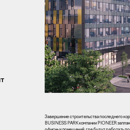
Инвесторам
Брокерам
Тендеры
т
Раскрытие информаци
Правовая информаци
Сообщить о коррупци
Заказать звоно
Завершение строительства последнего ко
BUSINESS PARK компании PIONEER заплани
Отдел продаж
Г
офисных помещений, где будут работать пор