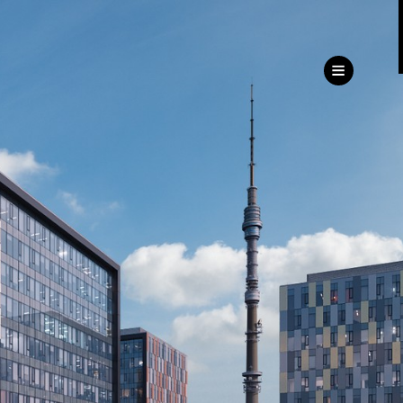
ru
eng
ь
ижимость
Дирекция
клиентского сервиса