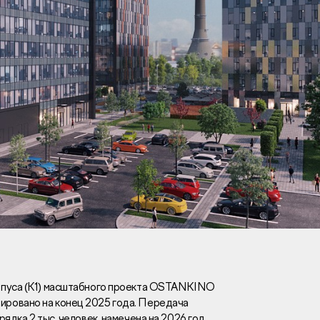
Вакансии
Новости
Контакты
и
я
и
к
рпуса (К1) масштабного проекта OSTANKINO
ровано на конец 2025 года. Передача
лaвный oфиc
ядка 2 тыс. человек, намечена на 2026 год.