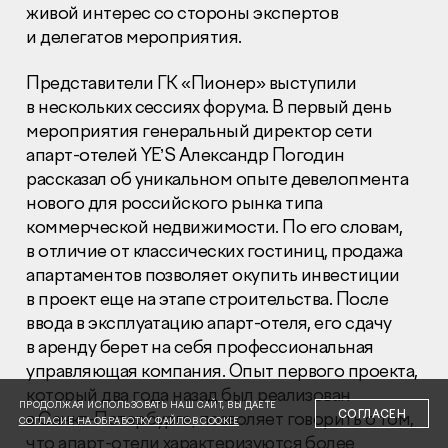
живой интерес со стороны экспертов
и делегатов мероприятия.
Представители ГК «Пионер» выступили
в нескольких сессиях форума. В первый день
мероприятия генеральный директор сети
Раскрытие информации
апарт-отелей YE’S Александр Погодин
Правовая информация
рассказал об уникальном опыте девелопмента
Сообщить о коррупции
нового для российского рынка типа
коммерческой недвижимости. По его словам,
Глaвный oфиc
в отличие от классических гостиниц, продажа
+7 (495) 502 95 59
апартаментов позволяет окупить инвестиции
Отдел продаж
в проект еще на этапе строительства. После
+7 (495) 641-35-35
ввода в эксплуатацию апарт-отеля, его сдачу
в аренду берет на себя профессиональная
Заказать звонок
управляющая компания. Опыт первого проекта,
который два года назад был реализован
© 2001-2026 Компания «Пионер»
ПРОДОЛЖАЯ ИСПОЛЬЗОВАТЬ НАШ САЙТ, ВЫ ДАЕТЕ
СОГЛАСЕН
в Санкт-Петербурге, позволяет говорить о том,
СОГЛАСИЕ НА ОБРАБОТКУ ФАЙЛОВ COOKIE
что апарт-отели характеризуются более