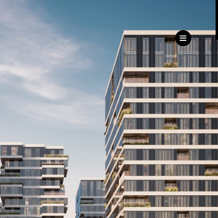
ru
eng
ь
ижимость
Дирекция
клиентского сервиса