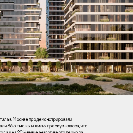
Вакансии
Новости
Контакты
и
я
и
к
артала в Москве продемонстрировали
 86,5 тыс. кв. м жилья премиум-класса, что
лaвный oфиc
 года и на 90% выше аналогичного периода