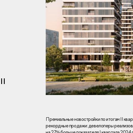
Инвесторам
Брокерам
Тендеры
II
Раскрытие информаци
Правовая информаци
Сообщить о коррупци
Заказать звоно
Премиальные новостройки по итогам II кв
рекордные продажи: девелоперы реализовали
Отдел продаж
Г
на 27% больше показателя I квартала 2024