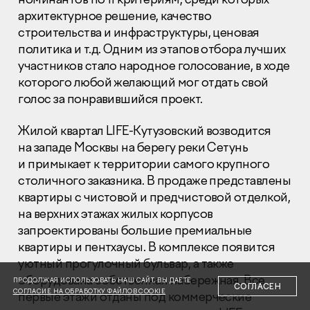
архитектурное решение, качество
строительства и инфраструктуры, ценовая
политика и т.д. Одним из этапов отбора лучших
участников стало народное голосование, в ходе
которого любой желающий мог отдать свой
голос за понравившийся проект.
Раскрытие информации
Правовая информация
Сообщить о коррупции
Жилой квартал LIFE-Кутузовский возводится
на западе Москвы на берегу реки Сетунь
Глaвный oфиc
и примыкает к территории самого крупного
столичного заказника. В продаже представлены
+7 (495) 502 95 59
квартиры с чистовой и предчистовой отделкой,
Отдел продаж
на верхних этажах жилых корпусов
+7 (495) 641-35-35
запроектированы большие премиальные
Заказать звонок
квартиры и пентхаусы. В комплексе появится
уютный прогулочный бульвар, а также
© 2001-2026 Компания «Пионер»
оборудована собственная набережная. Все
ПРОДОЛЖАЯ ИСПОЛЬЗОВАТЬ НАШ САЙТ, ВЫ ДАЕТЕ
СОГЛАСЕН
СОГЛАСИЕ НА ОБРАБОТКУ ФАЙЛОВ COOKIE
первые этажи отданы под коммерческие