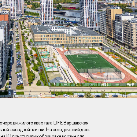
Вакансии
Новости
Контакты
и
я
и
к
ртой очереди жилого квартала LIFE Варшавская
вной фасадной плитки. На сегодняшний день
лaвный oфиc
на К 1 приступили к облицовке корзин для