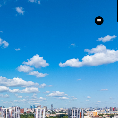
ru
eng
ь
ижимость
Дирекция
клиентского сервиса