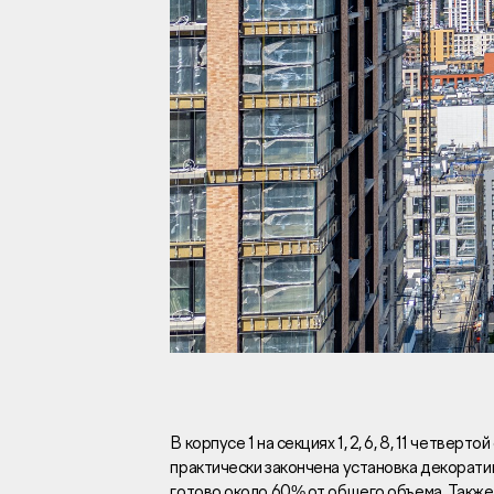
Инвесторам
Брокерам
Тендеры
Раскрытие информаци
Правовая информаци
Сообщить о коррупци
Заказать звоно
В корпусе 1 на секциях 1, 2, 6, 8, 11 четве
практически закончена установка декорати
Отдел продаж
Г
готово около 60% от общего объема. Также 