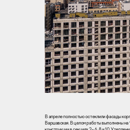
Инвесторам
Брокерам
Тендеры
Раскрытие информаци
Правовая информаци
Сообщить о коррупци
Заказать звоно
В апреле полностью остеклили фасады корп
Варшавская. В целом работы выполнены на 
Отдел продаж
Г
конструкции в секциях 2– 6, 8 и 10. Утепле