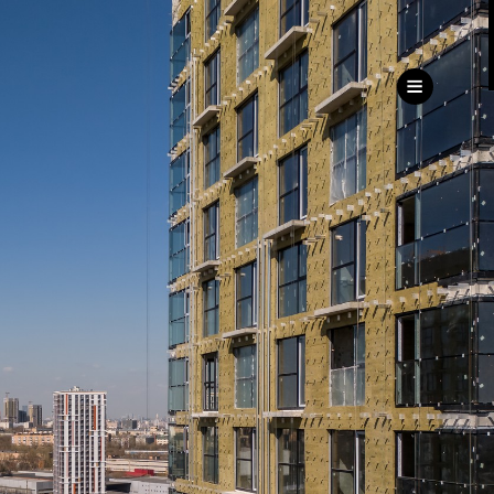
ru
eng
ь
ижимость
Дирекция
клиентского сервиса