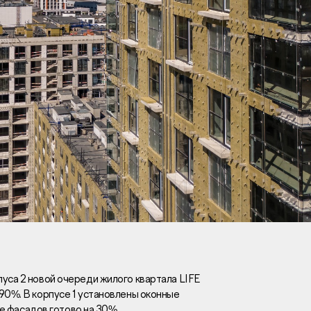
Вакансии
Новости
Контакты
и
я
и
к
уса 2 новой очереди жилого квартала LIFE
90%. В корпусе 1 установлены оконные
лaвный oфиc
ние фасадов готово на 30%.