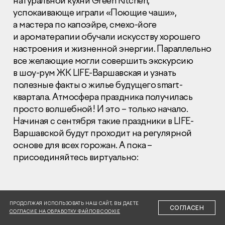
натуральной кухни Green Kitchen,
успокаивающе играли «Поющие чаши»,
а мастера по капоэйре, смехо-йоге
и ароматерапии обучали искусству хорошего
настроения и жизненной энергии. Параллельно
все желающие могли совершить экскурсию
в шоу-рум ЖК
LIFE
-Варшавская и узнать
Раскрытие информации
Правовая информация
полезные факты о жилье будущего smart-
Сообщить о коррупции
квартала. Атмосфера праздника получилась
просто волшебной! И это – только начало.
Глaвный oфиc
Начиная с сентября такие праздники в
LIFE
-
Варшавской будут проходит на регулярной
+7 (495) 502 95 59
Отдел продаж
основе для всех горожан. А пока –
присоединяйтесь виртуально:
+7 (495) 641-35-35
Заказать звонок
© 2001-2026 Компания «Пионер»
ПРОДОЛЖАЯ ИСПОЛЬЗОВАТЬ НАШ САЙТ, ВЫ ДАЕТЕ
СОГЛАСЕН
СОГЛАСИЕ НА ОБРАБОТКУ ФАЙЛОВ COOKIE