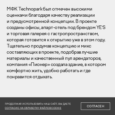
МФК Technopark был отмечен высокими
оценками благодаря качеству реализации
и предусмотренной концепции. В проекте
созданы офисы, апарт-отель под брендом YE’S
и торговая галерея с гастропространством,
Раскрытие информации
которая готовится к открытию уже в этом году.
Правовая информация
Тщательно продумав концепцию и микс
Сообщить о коррупции
составляющих в проекте, подобрав лучшие
материалы и качественный пул арендаторов,
Глaвный oфиc
компания «Пионер» создала здание, в котором
+7 (495) 502 95 59
комфортно жить, удобно работать и где
Отдел продаж
понравится отдыхать.
+7 (495) 641-35-35
Заказать звонок
© 2001-2026 Компания «Пионер»
ПРОДОЛЖАЯ ИСПОЛЬЗОВАТЬ НАШ САЙТ, ВЫ ДАЕТЕ
СОГЛАСЕН
СОГЛАСИЕ НА ОБРАБОТКУ ФАЙЛОВ COOKIE