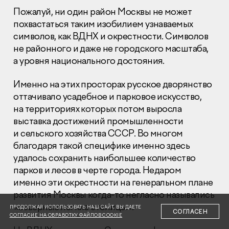
Пожалуй, ни один район Москвы не может
похвастаться таким изобилием узнаваемых
символов, как ВДНХ и окрестности. Символов
не районного и даже не городского масштаба,
а уровня национального достояния.
Раскрытие информации
Правовая информация
Именно на этих просторах русское дворянство
Сообщить о коррупции
оттачивало усадебное и парковое искусство,
на территориях которых потом выросла
Глaвный oфиc
выставка достижений промышленности
и сельского хозяйства СССР. Во многом
+7 (495) 502 95 59
благодаря такой специфике именно здесь
Отдел продаж
удалось сохранить наибольшее количество
+7 (495) 641-35-35
парков и лесов в черте города. Недаром
Заказать звонок
именно эти окрестности на генеральном плане
развития Москвы когда-то негласно назывались
© 2001-2026 Компания «Пионер»
«северные легкие столицы».
ПРОДОЛЖАЯ ИСПОЛЬЗОВАТЬ НАШ САЙТ, ВЫ ДАЕТЕ
СОГЛАСЕН
СОГЛАСИЕ НА ОБРАБОТКУ ФАЙЛОВ COOKIE