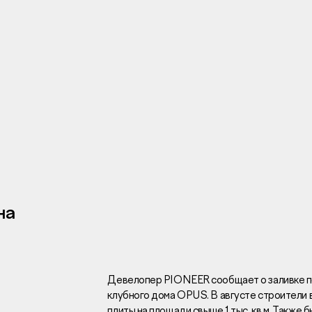
Инвесторам
Брокерам
Тендеры
на
Раскрытие информаци
Правовая информаци
Сообщить о коррупци
Заказать звоно
Девелопер PIONEER сообщает о заливке пе
клубного дома OPUS. В августе строители
Отдел продаж
Г
плиты на площади свыше 1 тыс. кв.м. Также