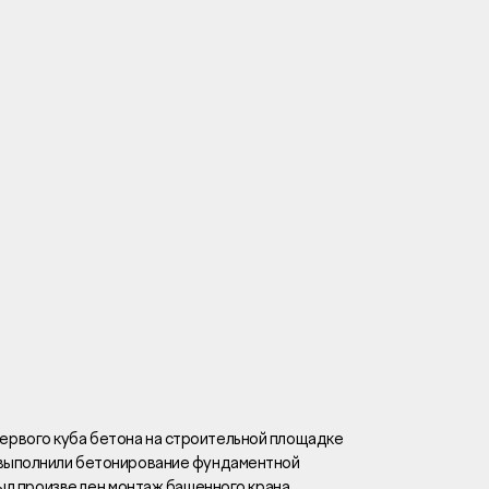
Вакансии
Новости
Контакты
и
я
и
к
рвого куба бетона на строительной площадке
 выполнили бетонирование фундаментной
лaвный oфиc
 был произведен монтаж башенного крана