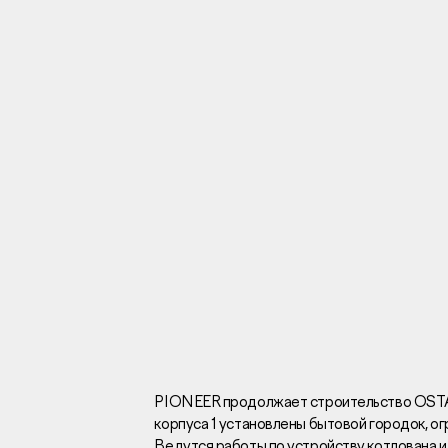
Инвесторам
Брокерам
Тендеры
Раскрытие информаци
Правовая информаци
Сообщить о коррупци
Заказать звоно
PIONEER продолжает строительство OS
корпуса 1 установлены бытовой городок, о
Отдел продаж
Г
Ведутся работы по устройству котлована и