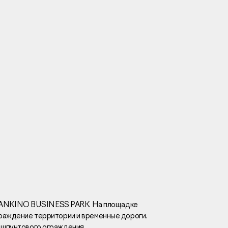
Вакансии
Новости
Контакты
и
я
и
к
TANKINO BUSINESS PARK. На площадке
граждение территории и временные дороги.
лaвный oфиc
 шпунтового ограждения.