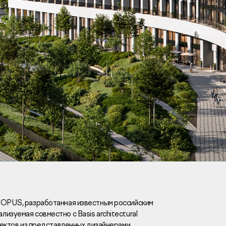
Вакансии
Новости
Контакты
и
я
и
к
 OPUS, разработанная известным российским
изуемая совместно с Basis architectural
лaвный oфиc
роектов из представленных дизайнерами