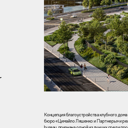
Инвесторам
Брокерам
Тендеры
r
Раскрытие информаци
Правовая информаци
Сообщить о коррупци
Заказать звоно
Концепция благоустройства клубного дома
бюро «Цимайло Ляшенко и Партнеры» и реал
Отдел продаж
Г
bureau, признана одной из лучших среди п