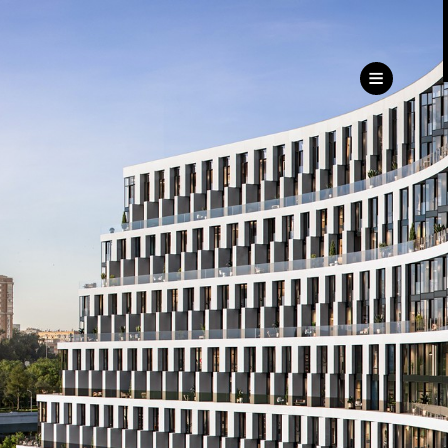
ru
eng
ь
ижимость
Дирекция
клиентского сервиса