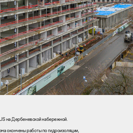
Вакансии
Новости
Контакты
и
я
и
к
US на Дербеневской набережной.
 дома окончены работы по гидроизоляции,
лaвный oфиc