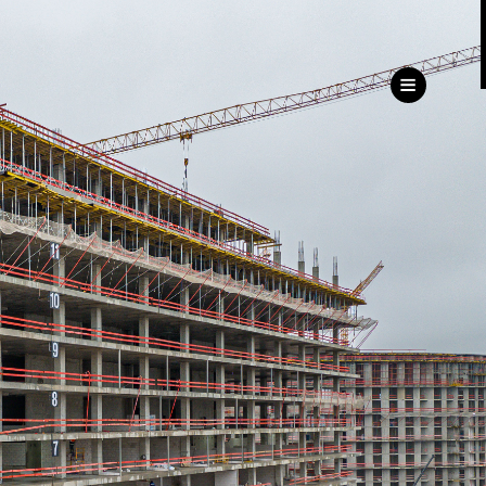
ru
eng
ь
ижимость
Дирекция
клиентского сервиса