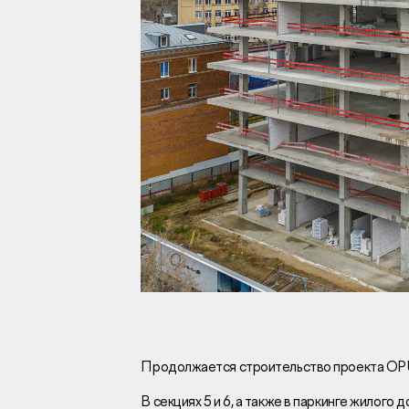
Инвесторам
Брокерам
Тендеры
Раскрытие информаци
Правовая информаци
Сообщить о коррупци
Заказать звоно
Продолжается строительство проекта OP
В секциях 5 и 6, а также в паркинге жилого
Отдел продаж
Г