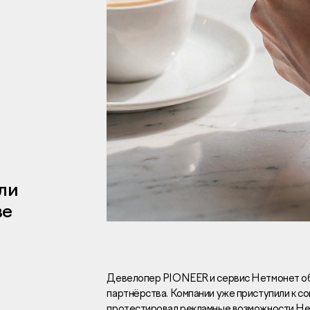
Инвесторам
Брокерам
Тендеры
ли
ве
Раскрытие информаци
Правовая информаци
Сообщить о коррупци
Заказать звоно
Девелопер PIONEER и сервис Нетмонет об
партнёрства. Компании уже приступили к с
Отдел продаж
Г
протестировал рекламные возможности Не