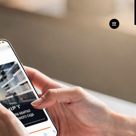
ru
eng
ь
ижимость
Дирекция
клиентского сервиса