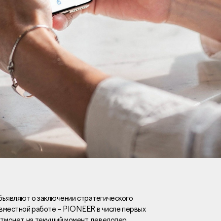
Вакансии
Новости
Контакты
и
я
и
к
ъявляют о заключении стратегического
овместной работе – PIONEER в числе первых
лaвный oфиc
тмонет, на текущий момент девелопер