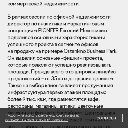
коммерческой недвижимости.
В рамках сессии по офисной недвижимости
директор по аналитике и маркетинговым
концепциям PIONEER Евгений Межевикин
поделился основными характеристиками
Раскрытие информации
успешного проекта в сегменте офисов
Правовая информация
на продажу на примере Ostankino Business Park.
Сообщить о коррупции
Он выделил основные «фишки» проекта,
которые позволяют успешно реализовывать
Глaвный oфиc
площади. Прежде всего, это широкая линейка
+7 (495) 502 95 59
предложений – от 35 кв.м до здания целиком.
Отдел продаж
Также на выбор клиента влияет продуманная
+7 (495) 641-35-35
инфраструктура первых этажей площадью
более 9 тыс. кв.м, где разместятся кафе,
Заказать звонок
рестораны, магазины, аптеки, цветочные
магазины и фитнес с бассейном. Центральная
© 2001-2026 Компания «Пионер»
ПРОДОЛЖАЯ ИСПОЛЬЗОВАТЬ НАШ САЙТ, ВЫ ДАЕТЕ
СОГЛАСЕН
площадь проекта станет точкой притяжения
СОГЛАСИЕ НА ОБРАБОТКУ ФАЙЛОВ COOKIE
всего района, что также позитивно скажется