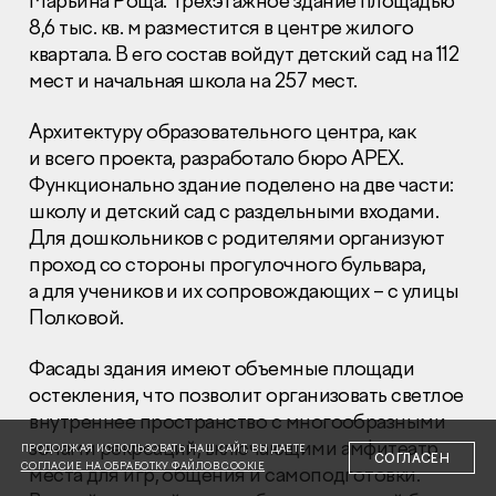
Марьина Роща. Трехэтажное здание площадью
8,6 тыс. кв. м разместится в центре жилого
квартала. В его состав войдут детский сад на 112
мест и начальная школа на 257 мест.
Архитектуру образовательного центра, как
и всего проекта, разработало бюро APEX.
Раскрытие информации
Правовая информация
Функционально здание поделено на две части:
Сообщить о коррупции
школу и детский сад с раздельными входами.
Для дошкольников с родителями организуют
Глaвный oфиc
проход со стороны прогулочного бульвара,
а для учеников и их сопровождающих – с улицы
+7 (495) 502 95 59
Отдел продаж
Полковой.
+7 (495) 641-35-35
Фасады здания имеют объемные площади
Заказать звонок
остекления, что позволит организовать светлое
внутреннее пространство с многообразными
© 2001-2026 Компания «Пионер»
зонами рекреаций, включающими амфитеатр,
ПРОДОЛЖАЯ ИСПОЛЬЗОВАТЬ НАШ САЙТ, ВЫ ДАЕТЕ
СОГЛАСЕН
СОГЛАСИЕ НА ОБРАБОТКУ ФАЙЛОВ COOKIE
места для игр, общения и самоподготовки.