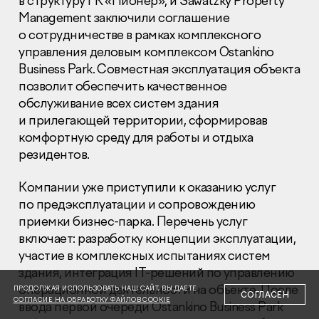
в структуру ГК «Пионер», и Sawatzky Property
Management заключили соглашение
о сотрудничестве в рамках комплексного
управления деловым комплексом Ostankino
Business Park. Совместная эксплуатация объекта
позволит обеспечить качественное
обслуживание всех систем здания
Раскрытие информации
Правовая информация
и прилегающей территории, сформировав
Сообщить о коррупции
комфортную среду для работы и отдыха
резидентов.
Глaвный oфиc
Компании уже приступили к оказанию услуг
+7 (495) 502 95 59
Отдел продаж
по предэксплуатации и сопровождению
приемки бизнес-парка. Перечень услуг
+7 (495) 641-35-35
включает: разработку концепции эксплуатации,
Заказать звонок
участие в комплексных испытаниях систем
здания, интеграция IT-решений по управлению
© 2001-2026 Компания «Пионер»
операционной деятельности на объекте. После
ПРОДОЛЖАЯ ИСПОЛЬЗОВАТЬ НАШ САЙТ, ВЫ ДАЕТЕ
СОГЛАСЕН
СОГЛАСИЕ НА ОБРАБОТКУ ФАЙЛОВ COOKIE
ввода первой очереди Ostankino Business Park