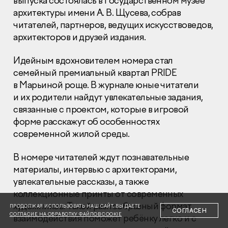
выпуска состоялась в Государственном музее
архитектуры имени А. В. Щусева, собрав
читателей, партнеров, ведущих искусствоведов,
архитекторов и друзей издания.
Идейным вдохновителем номера стал
семейный премиальный квартал PRIDE
Раскрытие информации
Правовая информация
в Марьиной роще. В журнале юные читатели
Сообщить о коррупции
и их родители найдут увлекательные задания,
связанные с проектом, которые в игровой
Глaвный oфиc
форме расскажут об особенностях
современной жилой среды.
+7 (495) 502 95 59
Отдел продаж
В номере читателей ждут познавательные
+7 (495) 641-35-35
материалы, интервью с архитекторами,
Заказать звонок
увлекательные рассказы, а также
коллекционные принты от современных
© 2001-2026 Компания «Пионер»
художников. Такой разнообразный формат
ПРОДОЛЖАЯ ИСПОЛЬЗОВАТЬ НАШ САЙТ, ВЫ ДАЕТЕ
СОГЛАСЕН
СОГЛАСИЕ НА ОБРАБОТКУ ФАЙЛОВ COOKIE
взаимодействия поможет ребёнку легко и с