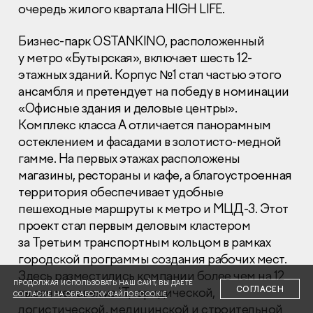
очередь жилого квартала HIGH LIFE.
Бизнес-парк OSTANKINO, расположенный
у метро «Бутырская», включает шесть 12-
этажных зданий. Корпус №1 стал частью этого
ансамбля и претендует на победу в номинации
Раскрытие информации
«Офисные здания и деловые центры».
Правовая информация
Комплекс класса А отличается панорамным
Сообщить о коррупции
остеклением и фасадами в золотисто-медной
гамме. На первых этажах расположены
Глaвный oфиc
магазины, рестораны и кафе, а благоустроенная
+7 (495) 502 95 59
территория обеспечивает удобные
Отдел продаж
пешеходные маршруты к метро и МЦД-3. Этот
+7 (495) 641-35-35
проект стал первым деловым кластером
за Третьим транспортным кольцом в рамках
Заказать звонок
городской программы создания рабочих мест.
Здесь разместились компании более чем на 12
© 2001-2026 Компания «Пионер»
ПРОДОЛЖАЯ ИСПОЛЬЗОВАТЬ НАШ САЙТ, ВЫ ДАЕТЕ
СОГЛАСЕН
тысяч человек из IT, юридической,
СОГЛАСИЕ НА ОБРАБОТКУ ФАЙЛОВ COOKIE
логистической, медицинской и строительной