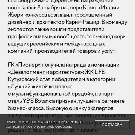
Life Design Award. Церемония награждения
состоялась 8 ноября на озере Комо в Италии.
Жюри конкурса возглавил прославленный
дизайнер и архитектор Карим Рашид. В команду
экспертов также вошли представители
профессиональных сообществ, топ-менеджеры
ведущих российских и международных
Раскрытие информации
Правовая информация
компаний-производителей товаров и услуг.
Сообщить о коррупции
ГК «Пионер» получила награды в номинации
Глaвный oфиc
«Девелопмент и архитектура»: ЖК
LIFE
-
Кутузовский стал победителем в категории
+7 (495) 502 95 59
Отдел продаж
«Лучший жилой комплекс
с мультифункциональной средой», а апарт-
+7 (495) 641-35-35
отель YE’S Botanica признан лучшим в сегменте
Заказать звонок
бизнес-класса. Высокую оценку экспертов
заслужили архитектурные концепции проектов,
© 2001-2026 Компания «Пионер»
эргономика и разнообразие планировочных
ПРОДОЛЖАЯ ИСПОЛЬЗОВАТЬ НАШ САЙТ, ВЫ ДАЕТЕ
СОГЛАСЕН
СОГЛАСИЕ НА ОБРАБОТКУ ФАЙЛОВ COOKIE
решений, благоустройство и дизайн