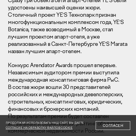
Сразу три объекта сети апарт-отелей YE’S были
удостоены наивысшей оценки жюри.
Столичный проект YE’S Технопарк признан
многофункциональным комплексом года, YE’S
Botanica, также возводимый в Москве, стал
лучшим проектом апарт-отеля, а уже
реализованный в Санкт-Петербурге YE’S Marata
Раскрытие информации
Правовая информация
назван лучшим апарт-отелем.
Сообщить о коррупции
Конкурс Arendator Awards прошел впервые.
Глaвный oфиc
Независимым аудитором премии выступила
международная консалтинговая фирма PwC.
+7 (495) 502 95 59
Отдел продаж
В состав жюри вошли 30 представителей
российских и международных девелоперских,
+7 (495) 641-35-35
строительных, консалтинговых, юридических,
Заказать звонок
финансовых и брокерских компаний.
По результатам премии будет составлен
© 2001-2026 Компания «Пионер»
актуальный и объективный рейтинг объектов
ПРОДОЛЖАЯ ИСПОЛЬЗОВАТЬ НАШ САЙТ, ВЫ ДАЕТЕ
СОГЛАСЕН
СОГЛАСИЕ НА ОБРАБОТКУ ФАЙЛОВ COOKIE
коммерческой недвижимости России.