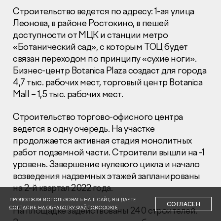
Строительство ведется по адресу: 1-ая улица
Леонова, в районе Ростокино, в пешей
доступности от МЦК и станции метро
«Ботанический сад», с которым ТОЦ будет
связан переходом по принципу «сухие ноги».
Бизнес-центр Botanica Plaza создаст для города
Раскрытие информации
Правовая информация
4,7 тыс. рабочих мест, торговый центр Botanica
Сообщить о коррупции
Mall – 1,5 тыс. рабочих мест.
Глaвный oфиc
Строительство торгово-офисного центра
ведется в одну очередь. На участке
+7 (495) 502 95 59
продолжается активная стадия монолитных
Отдел продаж
работ подземной части. Строители вышли на -1
+7 (495) 641-35-35
уровень. Завершение нулевого цикла и начало
Заказать звонок
возведения надземных этажей запланированы
на 2-й квартал 2022 года.
© 2001-2026 Компания «Пионер»
ПРОДОЛЖАЯ ИСПОЛЬЗОВАТЬ НАШ САЙТ, ВЫ ДАЕТЕ
СОГЛАСЕН
СОГЛАСИЕ НА ОБРАБОТКУ ФАЙЛОВ COOKIE
На площадке задействованы 240 строителей.