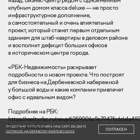
назад. Бизнес-центр рядом с одноименным
клубным домом класса deluxe — не просто
инфраструктурное дополнение,
а самостоятельный и очень влиятельный
проект, который станет первым отдельным
зданием для штаб-квартиры в деловом районе
и восполнит дефицит больших офисов
Раскрытие информации
Правовая информация
в историческом центре города.
Сообщить о коррупции
«РБК-Недвижимость» раскрывает
Глaвный oфиc
подробности о новом проекте. Что построят
для бизнеса на Дербеневской набережной
+7 (495) 502 95 59
Отдел продаж
у большой воды и какие компании привлечет
офис с идеальным видом?
+7 (495) 641-35-35
Заказать звонок
Подробнее на РБК:
https://realty.rbc.ru/news/6259006c9a7947fc6da1a49
© 2001-2026 Компания «Пионер»
from=newsfeed
ПРОДОЛЖАЯ ИСПОЛЬЗОВАТЬ НАШ САЙТ, ВЫ ДАЕТЕ
СОГЛАСЕН
СОГЛАСИЕ НА ОБРАБОТКУ ФАЙЛОВ COOKIE