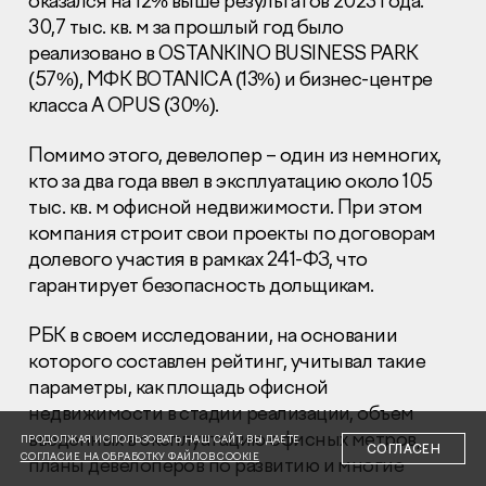
оказался на 12% выше результатов 2023 года.
30,7 тыс. кв. м за прошлый год было
реализовано в OSTANKINO BUSINESS PARK
(57%), МФК BOTANICA (13%) и бизнес-центре
класса А OPUS (30%).
Помимо этого, девелопер – один из немногих,
Раскрытие информации
Правовая информация
кто за два года ввел в эксплуатацию около 105
Сообщить о коррупции
тыс. кв. м офисной недвижимости. При этом
компания строит свои проекты по договорам
Глaвный oфиc
долевого участия в рамках 241-ФЗ, что
гарантирует безопасность дольщикам.
+7 (495) 502 95 59
Отдел продаж
РБК в своем исследовании, на основании
+7 (495) 641-35-35
которого составлен рейтинг, учитывал такие
Заказать звонок
параметры, как площадь офисной
недвижимости в стадии реализации, объем
© 2001-2026 Компания «Пионер»
введенных в эксплуатацию офисных метров,
ПРОДОЛЖАЯ ИСПОЛЬЗОВАТЬ НАШ САЙТ, ВЫ ДАЕТЕ
СОГЛАСЕН
СОГЛАСИЕ НА ОБРАБОТКУ ФАЙЛОВ COOKIE
планы девелоперов по развитию и многие