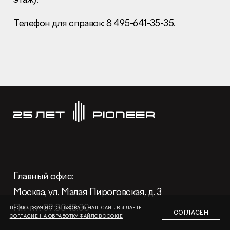
Телефон для справок: 8 495-641-35-35.
Раскрытие информации
Правовая информация
Сообщить о коррупции
Глaвный oфиc
+7 (495) 502 95 59
Отдел продаж
+7 (495) 641-35-35
Глaвный oфиc:
Заказать звонок
Москва, ул. Малая Пироговская, д. 3
© 2001-2026 Компания «Пионер»
Пн-пт: 09:30-18:30
ПРОДОЛЖАЯ ИСПОЛЬЗОВАТЬ НАШ САЙТ, ВЫ ДАЕТЕ
СОГЛАСЕН
СОГЛАСИЕ НА ОБРАБОТКУ ФАЙЛОВ COOKIE