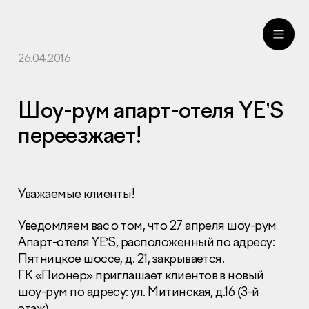
26.04.2016
ru
eng
Шоу-рум апарт-отеля YE’S
переезжает!
Уважаемые клиенты!
Уведомляем вас о том, что 27 апреля шоу-рум
Апарт-отеля YE’S, расположенный по адресу:
Пятницкое шоссе, д. 21, закрывается.
ГК «Пионер» приглашает клиентов в новый
шоу-рум по адресу: ул. Митинская, д.16 (3-й
этаж).