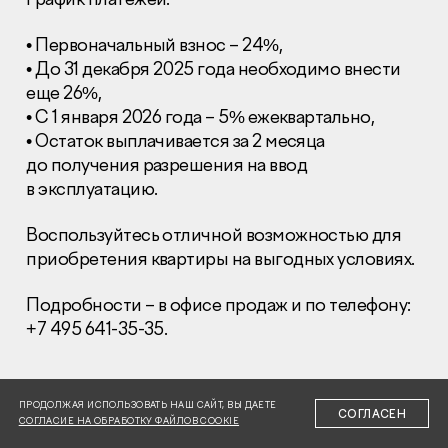
• Первоначальный взнос – 24%,
• До 31 декабря 2025 года необходимо внести
еще 26%,
• С 1 января 2026 года – 5% ежеквартально,
• Остаток выплачивается за 2 месяца
Раскрытие информации
Правовая информация
до получения разрешения на ввод
Сообщить о коррупции
в эксплуатацию.
Глaвный oфиc
Воспользуйтесь отличной возможностью для
приобретения квартиры на выгодных условиях.
+7 (495) 502 95 59
Отдел продаж
Подробности – в офисе продаж и по телефону:
+7 (495) 641-35-35
+7 495 641-35-35.
Заказать звонок
© 2001-2026 Компания «Пионер»
ПРОДОЛЖАЯ ИСПОЛЬЗОВАТЬ НАШ САЙТ, ВЫ ДАЕТЕ
СОГЛАСЕН
СОГЛАСИЕ НА ОБРАБОТКУ ФАЙЛОВ COOKIE