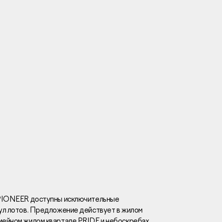
Вакансии
Новости
Контакты
и
я
и
к
х PIONEER доступны исключительные
пул лотов. Предложение действует в жилом
лaвный oфиc
мейном жилом квартале PRIDE и небоскребах