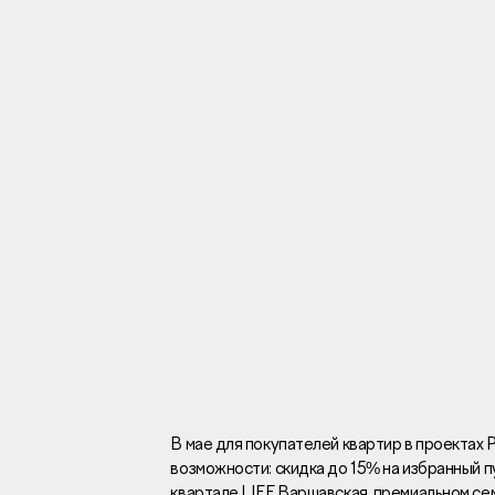
Инвесторам
Брокерам
Тендеры
Раскрытие информаци
Правовая информаци
Сообщить о коррупци
Заказать звоно
В мае для покупателей квартир в проекта
возможности: скидка до 15% на избранный 
Отдел продаж
Г
квартале LIFE Варшавская, премиальном се