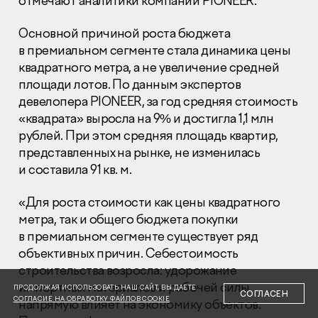
отмечают аналитики компании PIONEER.
Основной причиной роста бюджета
в премиальном сегменте стала динамика цены
квадратного метра, а не увеличение средней
площади лотов. По данным экспертов
девелопера PIONEER, за год средняя стоимость
Раскрытие информации
Правовая информация
«квадрата» выросла на 9% и достигла 1,1 млн
Сообщить о коррупции
рублей. При этом средняя площадь квартир,
представленных на рынке, не изменилась
Глaвный oфиc
и составила 91 кв. м.
+7 (495) 502 95 59
«Для роста стоимости как цены квадратного
Отдел продаж
метра, так и общего бюджета покупки
+7 (495) 641-35-35
в премиальном сегменте существует ряд
Заказать звонок
объективных причин. Себестоимость
строительства возросла: удорожание
© 2001-2026 Компания «Пионер»
импортных материалов и рабочей силы
ПРОДОЛЖАЯ ИСПОЛЬЗОВАТЬ НАШ САЙТ, ВЫ ДАЕТЕ
СОГЛАСЕН
СОГЛАСИЕ НА ОБРАБОТКУ ФАЙЛОВ COOKIE
напрямую влияет на экономику объектов.