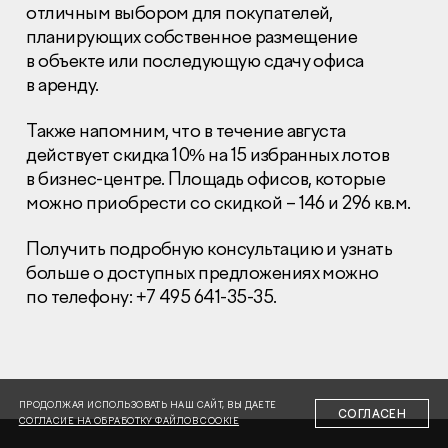
отличным выбором для покупателей,
планирующих собственное размещение
в объекте или последующую сдачу офиса
в аренду.
Также напомним, что в течение августа
Раскрытие информации
действует скидка 10% на 15 избранных лотов
Правовая информация
в бизнес-центре. Площадь офисов, которые
Сообщить о коррупции
можно приобрести со скидкой – 146 и 296 кв.м.
Глaвный oфиc
Получить подробную консультацию и узнать
+7 (495) 502 95 59
больше о доступных предложениях можно
Отдел продаж
по телефону: +7 495 641-35-35.
+7 (495) 641-35-35
Заказать звонок
© 2001-2026 Компания «Пионер»
ПРОДОЛЖАЯ ИСПОЛЬЗОВАТЬ НАШ САЙТ, ВЫ ДАЕТЕ
СОГЛАСЕН
СОГЛАСИЕ НА ОБРАБОТКУ ФАЙЛОВ COOKIE