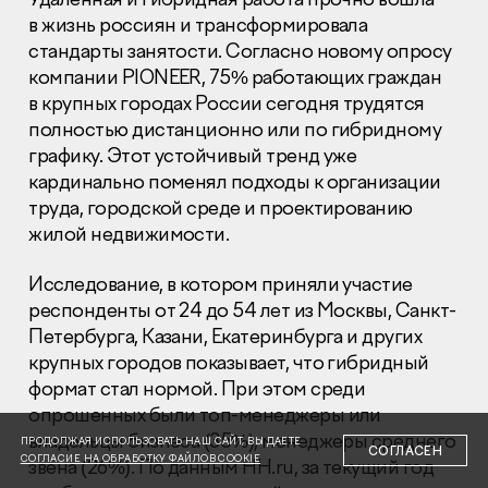
в жизнь россиян и трансформировала
стандарты занятости. Согласно новому опросу
компании PIONEER, 75% работающих граждан
в крупных городах России сегодня трудятся
полностью дистанционно или по гибридному
графику. Этот устойчивый тренд уже
Раскрытие информации
Правовая информация
кардинально поменял подходы к организации
Сообщить о коррупции
труда, городской среде и проектированию
жилой недвижимости.
Глaвный oфиc
Исследование, в котором приняли участие
+7 (495) 502 95 59
респонденты от 24 до 54 лет из Москвы, Санкт-
Отдел продаж
Петербурга, Казани, Екатеринбурга и других
+7 (495) 641-35-35
крупных городов показывает, что гибридный
Заказать звонок
формат стал нормой. При этом среди
опрошенных были топ-менеджеры или
© 2001-2026 Компания «Пионер»
владельцы бизнеса (35%), менеджеры среднего
ПРОДОЛЖАЯ ИСПОЛЬЗОВАТЬ НАШ САЙТ, ВЫ ДАЕТЕ
СОГЛАСЕН
СОГЛАСИЕ НА ОБРАБОТКУ ФАЙЛОВ COOKIE
звена (26%). По данным HH.ru, за текущий год