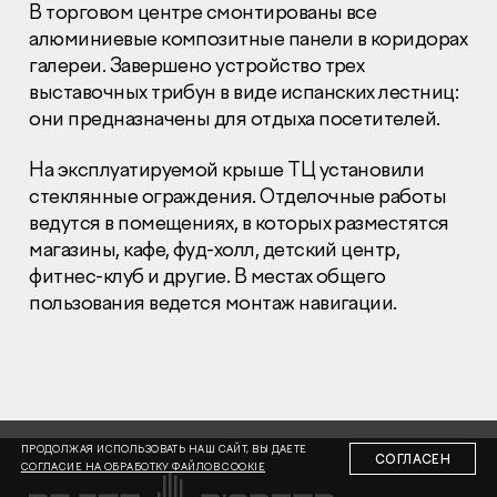
В торговом центре смонтированы все
алюминиевые композитные панели в коридорах
галереи. Завершено устройство трех
выставочных трибун в виде испанских лестниц:
они предназначены для отдыха посетителей.
Раскрытие информации
На эксплуатируемой крыше ТЦ установили
Правовая информация
стеклянные ограждения. Отделочные работы
Сообщить о коррупции
ведутся в помещениях, в которых разместятся
магазины, кафе, фуд-холл, детский центр,
Глaвный oфиc
фитнес-клуб и другие. В местах общего
+7 (495) 502 95 59
пользования ведется монтаж навигации.
Отдел продаж
+7 (495) 641-35-35
Заказать звонок
© 2001-2026 Компания «Пионер»
ПРОДОЛЖАЯ ИСПОЛЬЗОВАТЬ НАШ САЙТ, ВЫ ДАЕТЕ
СОГЛАСЕН
СОГЛАСИЕ НА ОБРАБОТКУ ФАЙЛОВ COOKIE