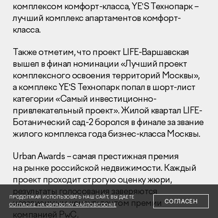
комплексом комфорт-класса, YE’S Технопарк –
лучший комплекс апартаментов комфорт-
класса.
Также отметим, что проект LIFE-Варшавская
вышел в финал номинации «Лучший проект
Раскрытие информации
комплексного освоения территорий Москвы»,
Правовая информация
а комплекс YE’S Технопарк попал в шорт-лист
Сообщить о коррупции
категории «Самый инвестиционно-
привлекательный проект». Жилой квартал LIFE-
Глaвный oфиc
Ботанический сад-2 боролся в финале за звание
+7 (495) 502 95 59
жилого комплекса года бизнес-класса Москвы.
Отдел продаж
+7 (495) 641-35-35
Urban Awards – самая престижная премия
на рынке российской недвижимости. Каждый
Заказать звонок
проект проходит строгую оценку жюри,
результаты голосования заверяются
© 2001-2026 Компания «Пионер»
ПРОДОЛЖАЯ ИСПОЛЬЗОВАТЬ НАШ САЙТ, ВЫ ДАЕТЕ
независимым консультантом премии
СОГЛАСЕН
СОГЛАСИЕ НА ОБРАБОТКУ ФАЙЛОВ COOKIE
компанией PwC.