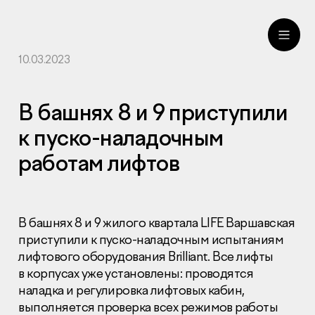
10.03.2023
ru
eng
В башнях 8 и 9 приступили
к пуско-наладочным
работам лифтов
В башнях 8 и 9 жилого квартала LIFE Варшавская
приступили к пуско-наладочным испытаниям
лифтового оборудования Brilliant. Все лифты
в корпусах уже установлены: проводятся
наладка и регулировка лифтовых кабин,
выполняется проверка всех режимов работы