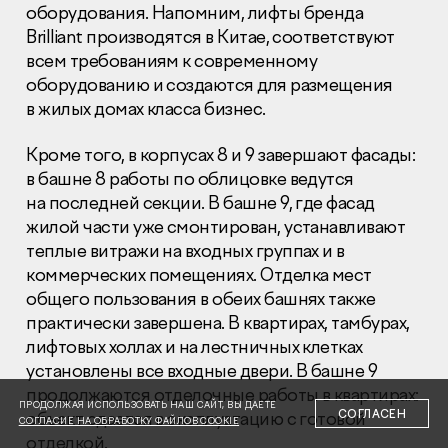
оборудования. Напомним, лифты бренда
Brilliant производятся в Китае, соответствуют
всем требованиям к современному
оборудованию и создаются для размещения
в жилых домах класса бизнес.
Раскрытие информации
Кроме того, в корпусах 8 и 9 завершают фасады:
Правовая информация
в башне 8 работы по облицовке ведутся
Сообщить о коррупции
на последней секции. В башне 9, где фасад
жилой части уже смонтирован, устанавливают
Глaвный oфиc
теплые витражи на входных группах и в
+7 (495) 502 95 59
коммерческих помещениях. Отделка мест
Отдел продаж
общего пользования в обеих башнях также
+7 (495) 641-35-35
практически завершена. В квартирах, тамбурах,
лифтовых холлах и на лестничных клетках
Заказать звонок
установлены все входные двери. В башне 9
продолжаются отделочные работы в квартирах:
© 2001-2026 Компания «Пионер»
ПРОДОЛЖАЯ ИСПОЛЬЗОВАТЬ НАШ САЙТ, ВЫ ДАЕТЕ
СОГЛАСЕН
объект сдается в эксплуатацию с готовой
СОГЛАСИЕ НА ОБРАБОТКУ ФАЙЛОВ COOKIE
отделкой.