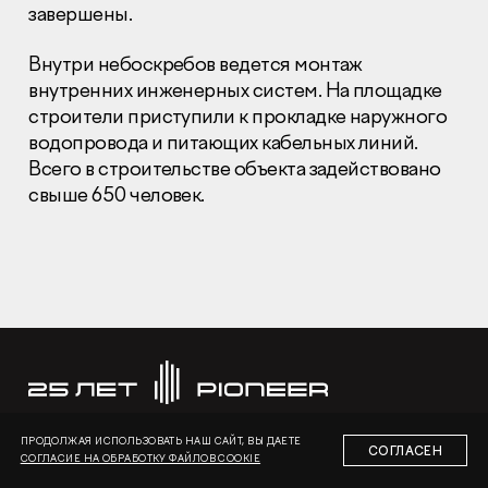
завершены.
Внутри небоскребов ведется монтаж
внутренних инженерных систем. На площадке
строители приступили к прокладке наружного
водопровода и питающих кабельных линий.
Раскрытие информации
Всего в строительстве объекта задействовано
Правовая информация
свыше 650 человек.
Сообщить о коррупции
Глaвный oфиc
+7 (495) 502 95 59
Отдел продаж
+7 (495) 641-35-35
Заказать звонок
© 2001-2026 Компания «Пионер»
ПРОДОЛЖАЯ ИСПОЛЬЗОВАТЬ НАШ САЙТ, ВЫ ДАЕТЕ
СОГЛАСЕН
СОГЛАСИЕ НА ОБРАБОТКУ ФАЙЛОВ COOKIE