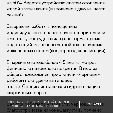
на 50%. Ведется устройство систем отопления
жилой части здания (выполнено в двух из шести
секций).
Завершены работы в помещениях
индивидуальных тепловых пунктов, приступили
Раскрытие информации
к монтажу оборудования трансформаторных
Правовая информация
подстанций. Закончено устройство наружных
Сообщить о коррупции
инженерных систем (водопровод, канализация).
Глaвный oфиc
В паркинге готово более 4,5 тыс. кв. метров
+7 (495) 502 95 59
финишного напольного покрытия. В местах
Отдел продаж
общего пользования приступили к черновым
+7 (495) 641-35-35
работам по отделке на типовых
этажах. Специалисты начали гидроизоляцию
Заказать звонок
квартирных террас.
© 2001-2026 Компания «Пионер»
ПРОДОЛЖАЯ ИСПОЛЬЗОВАТЬ НАШ САЙТ, ВЫ ДАЕТЕ
Ведутся работы по устройству черновых слоев
СОГЛАСЕН
СОГЛАСИЕ НА ОБРАБОТКУ ФАЙЛОВ COOKIE
благоустройства: на конец августа выполнено