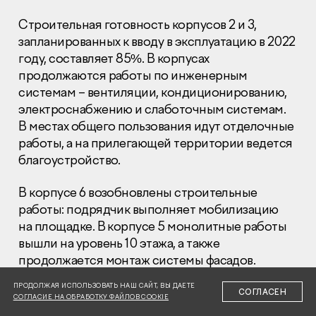
Строительная готовность корпусов 2 и 3,
запланированных к вводу в эксплуатацию в 2022
году, составляет 85%. В корпусах
продолжаются работы по инженерным
системам – вентиляции, кондиционированию,
Раскрытие информации
электроснабжению и слаботочным системам.
Правовая информация
В местах общего пользования идут отделочные
Сообщить о коррупции
работы, а на прилегающей территории ведется
благоустройство.
Глaвный oфиc
+7 (495) 502 95 59
В корпусе 6 возобновлены строительные
Отдел продаж
работы: подрядчик выполняет мобилизацию
+7 (495) 641-35-35
на площадке. В корпусе 5 монолитные работы
вышли на уровень 10 этажа, а также
Заказать звонок
продолжается монтаж системы фасадов.
© 2001-2026 Компания «Пионер»
ПРОДОЛЖАЯ ИСПОЛЬЗОВАТЬ НАШ САЙТ, ВЫ ДАЕТЕ
СОГЛАСЕН
СОГЛАСИЕ НА ОБРАБОТКУ ФАЙЛОВ COOKIE