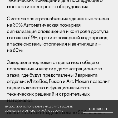
технических помещений для последующего
монтажа инженерного оборудования.
Система электроснабжения здания выполнена
на 30% Автоматическая пожарная
сигнализация оповещения и контроля доступа
готова на 65%, противопожарный водопровод,
Раскрытие информации
Правовая информация
а также системы отопления и вентиляции –
Сообщить о коррупции
на 60%.
Глaвный oфиc
Завершена черновая отделка мест общего
пользования и квартир демонстрационного
+7 (495) 502 95 59
этажа, где будут представлены 3 варианта
Отдел продаж
отделки: White Box, Fusion и Art. Мокап позволит
+7 (495) 641-35-35
оценить качество и функциональность
Заказать звонок
технических решений и строительных
материалов.
© 2001-2026 Компания «Пионер»
ПРОДОЛЖАЯ ИСПОЛЬЗОВАТЬ НАШ САЙТ, ВЫ ДАЕТЕ
СОГЛАСЕН
СОГЛАСИЕ НА ОБРАБОТКУ ФАЙЛОВ COOKIE
Всего на объекте задействовано 500 человек.