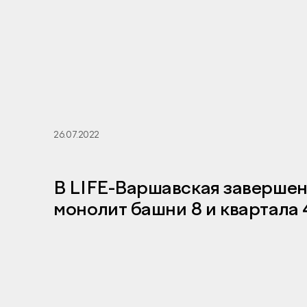
26.07.2022
В LIFE-Варшавская заверше
монолит башни 8 и квартала 