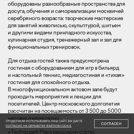
оборудованы разнообразные пространства для
досуга, обучения и самореализации москвичей
серебряного возраста: творческие мастерские
для занятий живописью, скульптурой, шитьем
и другими видами прикладного искусства,
кулинарная студия, тренажерный зал и зал для
Раскрытие информации
функциональных тренировок.
Правовая информация
Сообщить о коррупции
Для отдыха гостей также предусмотрена
гостиная с оборудованием для игр в бильярд
Глaвный oфиc
и настольный теннис, медиагостиная и «тихая»
+7 (495) 502 95 59
гостиная для спокойного отдыха.
Отдел продаж
В многофункциональном актовом зале будут
+7 (495) 641-35-35
проходить мероприятия и лекции для
посетителей. Центр московского долголетия
Заказать звонок
рассчитан на посещаемость от 3 500 до 5000
человек ежемесячно.
© 2001-2026 Компания «Пионер»
ПРОДОЛЖАЯ ИСПОЛЬЗОВАТЬ НАШ САЙТ, ВЫ ДАЕТЕ
СОГЛАСЕН
СОГЛАСИЕ НА ОБРАБОТКУ ФАЙЛОВ COOKIE
«Technopark Plaza расширил статус