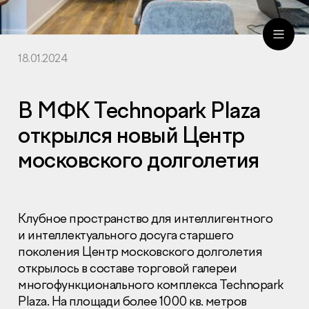
18.01.2024
ru
eng
В МФК Technopark Plaza
открылся новый Центр
московского долголетия
Клубное пространство для интеллигентного
и интеллектуального досуга старшего
поколения Центр московского долголетия
открылось в составе торговой галереи
многофункционального комплекса Technopark
Plaza. На площади более 1000 кв. метров