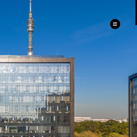
ru
eng
ь
ижимость
Дирекция
клиентского сервиса