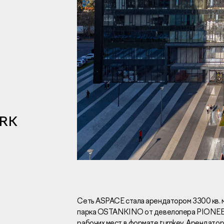
Инвесторам
Брокерам
Тендеры
ARK
Раскрытие информаци
Правовая информаци
Сообщить о коррупци
Заказать звоно
Сеть ASPACE стала арендатором 3300 кв. м
парка OSTANKINO от девелопера PIONEER.
Отдел продаж
Г
рабочих мест в формате turnkey. Арендато