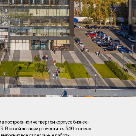
Вакансии
Новости
Контакты
и
я
и
к
 в построенном четвертом корпусе бизнес-
 В новой локации разместятся 540 готовых
лaвный oфиc
р выполнит все отделочные работы