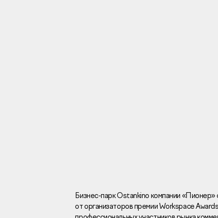
Инвесторам
Брокерам
Тендеры
Раскрытие информаци
Правовая информаци
Сообщить о коррупци
Заказать звоно
Бизнес-парк Ostankino компании «Пионер» 
от организаторов премии Workspace Awards
Отдел продаж
Г
профессиональных участников рынка комм