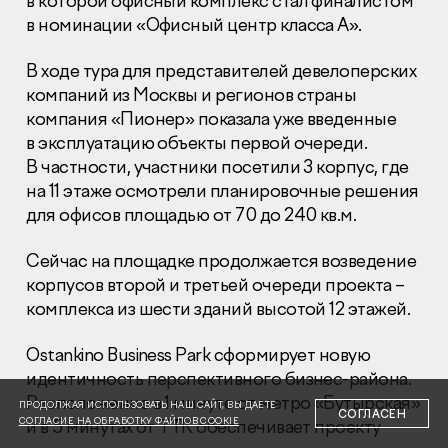
в которой офисный комплекс стал финалистом
в номинации «Офисный центр класса А».
В ходе тура для представителей девелоперских
компаний из Москвы и регионов страны
компания «Пионер» показала уже введенные
в эксплуатацию объекты первой очереди.
Раскрытие информации
Правовая информация
В частности, участники посетили 3 корпус, где
Сообщить о коррупции
на 11 этаже осмотрели планировочные решения
для офисов площадью от 70 до 240 кв.м.
Глaвный oфиc
Сейчас на площадке продолжается возведение
+7 (495) 502 95 59
корпусов второй и третьей очереди проекта –
Отдел продаж
комплекса из шести зданий высотой 12 этажей.
+7 (495) 641-35-35
Заказать звонок
Ostankino Business Park сформирует новую
идентичность перспективного бизнес-района.
© 2001-2026 Компания «Пионер»
Расположение в 1 минуте от метро «Бутырская»
ПРОДОЛЖАЯ ИСПОЛЬЗОВАТЬ НАШ САЙТ, ВЫ ДАЕТЕ
СОГЛАСЕН
СОГЛАСИЕ НА ОБРАБОТКУ ФАЙЛОВ COOKIE
и в 5 минутах от ТТК обеспечивает проекту