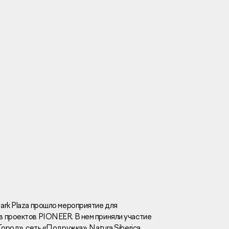
Вакансии
Новости
Контакты
и
я
и
к
ark Plaza прошло мероприятие для
 проектов PIONEER. В нем приняли участие
лaвный oфиc
ород», сеть «Подружка», Natura Siberica,