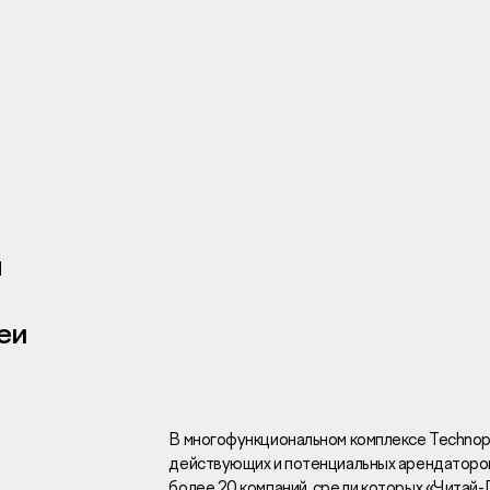
Инвесторам
Брокерам
Тендеры
я
еи
Раскрытие информаци
Правовая информаци
Сообщить о коррупци
Заказать звоно
В многофункциональном комплексе Technop
действующих и потенциальных арендаторов
Отдел продаж
Г
более 20 компаний, среди которых «Читай-Г