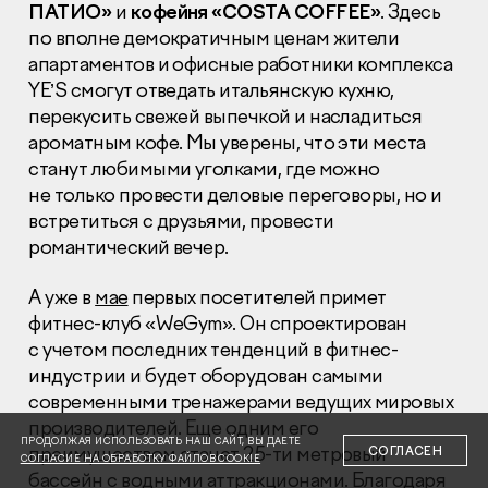
ПАТИО»
и
кофейня «COSTA COFFEE»
. Здесь
по вполне демократичным ценам жители
апартаментов и офисные работники комплекса
YE’S смогут отведать итальянскую кухню,
перекусить свежей выпечкой и насладиться
ароматным кофе. Мы уверены, что эти места
Раскрытие информации
станут любимыми уголками, где можно
Правовая информация
не только провести деловые переговоры, но и
Сообщить о коррупции
встретиться с друзьями, провести
романтический вечер.
Глaвный oфиc
+7 (495) 502 95 59
А уже в
мае
первых посетителей примет
Отдел продаж
фитнес-клуб «WeGym». Он спроектирован
+7 (495) 641-35-35
с учетом последних тенденций в фитнес-
индустрии и будет оборудован самыми
Заказать звонок
современными тренажерами ведущих мировых
производителей. Еще одним его
© 2001-2026 Компания «Пионер»
ПРОДОЛЖАЯ ИСПОЛЬЗОВАТЬ НАШ САЙТ, ВЫ ДАЕТЕ
преимуществом станет 25-ти метровый
СОГЛАСЕН
СОГЛАСИЕ НА ОБРАБОТКУ ФАЙЛОВ COOKIE
бассейн с водными аттракционами. Благодаря